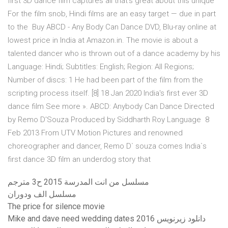
first 3D dance film captures all that's great about this unique
For the film snob, Hindi films are an easy target — due in part
to the Buy ABCD - Any Body Can Dance DVD, Blu-ray online at
lowest price in India at Amazon.in. The movie is about a
talented dancer who is thrown out of a dance academy by his
Language: Hindi; Subtitles: English; Region: All Regions;
Number of discs: 1 He had been part of the film from the
scripting process itself. [8] 18 Jan 2020 India's first ever 3D
dance film See more ». ABCD: Anybody Can Dance Directed
by Remo D'Souza Produced by Siddharth Roy Language 8
Feb 2013 From UTV Motion Pictures and renowned
choreographer and dancer, Remo D` souza comes India`s
first dance 3D film an underdog story that
مسلسل من انت المدرسة 2015 ح3 مترجم
مسلسل الف ودوران
The price for silence movie
Mike and dave need wedding dates 2016 دانلود زیرنویس