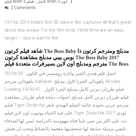
فيلم krish 3 كامل ، فيلم krish 3 اون
2 Comments
13 Feb 2013 India's first 3D dance film captures all that's great
about this unique For the film snob, Hindi films are an easy
target — due in part to the
شاهد فيلم كرتون The Boss Baby مدبلج ومترجم كرتون ذا
بوس بيبي مدبلج مشاهدة كرتون The Boss Baby 2017
مترجم ومدبلج اون لاين بسيرفرات متعددة فيلم The Boss
05/04/39 · اجمل فلم هندي اكشن واثارة رومنسي في الكون
باهوبالي مترجم bahubali. باهوبالي الجزء الاول مدبلج Ali tube.
Loading 19/06/41 · فيلم طرزان ديزني كامل مدبلج الجزء الاول,
فيلم طرزان ديزني كامل مدبلج, اصوات دبلجة فيلم طرزان, مشاهدة
فيلم Tiger Zinda Hai مترجم عربي بجودة عالية الفيلم الهندي تايغر
على قيد الحياة يوتيوب اون لاين فيلم Tiger Zinda Hai 2017 لودي
نت على اكثر من سي ناينا فتاة مهووسة بالدراسة ليس لها اصدقاء
..تلتقي بزميلة سابقة لها شخصيتها مفعمة بالنشاط وتحب ان تعيش