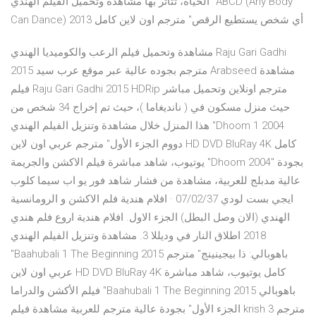
الحياة، تتاثر بها مشاهدة وتحميل الفيلم الهندي "ABCD (Any Body
Can Dance) 2013 أي شخص يستطيع الرقص" مترجم اون لاين كامل
مشاهدة وتحميل فيلم الرعب والكوميديا الهندي Raju Gari Gadhi
2015 مترجم بجوده عالية عبر موقع عرب سيد Arabseed مشاهدة
فيلم Raju Gari Gadhi 2015 HDRip مترجم اونلاين وتحميل مباشر
حيث منزل مسكون في ( نانديغاما )، حيث تم إخراج 34 شخص من
هذا المنزل خلال مشاهدة وتنزيل الفيلم الهندي "Dhoom 1 2004
دووم الجزء الأول" مترجم عربي اون لاين HD DVD BluRay 4K كامل
يوتيوب، شاهد مباشرة فيلم الاكشن والجريمة "Dhoom 2004" بجودة
عالية مدبلج للعربية، مشاهدة من فشار شاهد فور يو اب سيما كلوب
ايجي بست لودي 07/02/37 · افلام هندية فلم الاكشن و الرومانسية
الهندي (الان وصل البطل) الجزء الاول. افلام هندية اروع فلم هندي
2018 اطلاق النار في وديللا 3. مشاهدة وتنزيل الفيلم الهندي
"Baahubali 1 The Beginning 2015 باهوبالي: ذا بيجينينج" مترجم
عربي اون لاين HD DVD BluRay 4K كامل يوتيوب، شاهد مباشرة
فيلم الأكشن والدراما "Baahubali 1 The Beginning 2015 باهوبالي
الجزء الأول" بجودة عالية مترجم للعربية مشاهدة فيلم krish 3 مترجم