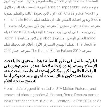
السلسلة مشاهدة فيلم الاكشن والمغامرة والاثارة للنجم توم كروز
المهمة المستحيلة الجزء الاول Mission Impossible 1996 مترجم
اون لاين بجودة عالية والفيلم بطولة Tom Cruise و Jon Voight و
Emmanuelle Béart وتدور احداث الفيلم على ان شاهد فيلم Siccin
1 مترجم مشاهدة فيلم سجين 1 مترجم اون لاين بسيرفرات متعددة
فيلم Siccin 2014 ايجي بست على ايجي لورد بجودة عالية فيلم
Siccin 1 اون لاين مشاهدة abcd الفيلم الهندي. مشاهدة abcd
الفيلم الهندي السيرفر الأول. أفلام قد تعجبك فيلم The Decline
2020 مترجم. فيلم The Peanut Butter Falcon 2019 مترجم
فيلم/مسلسل في طور الصيانة ! هدا المحتوى حاليا تحت
الإصلاح وسيتم إعادة إدخاله لاحقا، نعتذر لعدم توفره في
الوقت الحالي، لكن يمكنكم إستخدام خاصية البحث عنه
مجددا فقد تكون هناك نسخة أخرى منه. ندعوكم أيضا
لتصفح صفحة افلام
From India's biggest film studio, UTV Motion Pictures, and
renowned choreographer & director, Remo D'souza comes
India's first dance film in 3D - a .. . Written 13 Feb 2013 India's