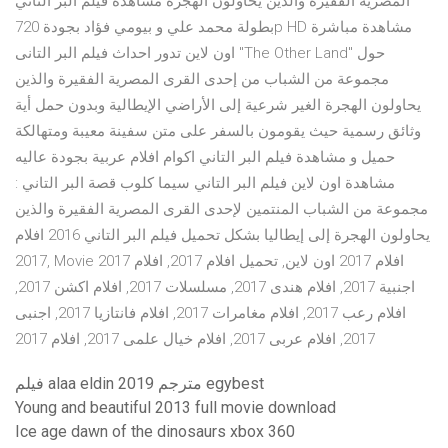
المصرية الفقيرة والذين يحاولون الهجرة مشاهدة فيلم البر التاني
بطولة محمد علي و بيومي فؤاد بجودة 720p HD مشاهدة مباشرة
اون لاين تدور احداث فيلم البر التانى "The Other Land" حول
مجموعة من الشباب من إحدى القرى المصرية الفقيرة والذين
يحاولون الهجرة الغير شرعية إلى اﻷراضي اﻹيطالية وبدون حمل أية
وثائق رسمية حيث يقومون بالسفر على متن سفينة معيبة ومتهالكة
حميل و مشاهدة فيلم البر التاني اكوام افلام عربية بجودة عاليه
مشاهدة اون لاين فيلم البر التاني سيما كلوب قصة البر التاني :
مجموعة من الشباب المنتمين ﻹحدى القرى المصرية الفقيرة والذين
يحاولون الهجرة إلى إيطاليا بشكل تحميل فيلم البر التاني 2016 افلام
2017, Movie 2017 افلام 2017 اون لاين, تحميل افلام 2017, افلام
اجنبية 2017, افلام هندى 2017, مسلسلات 2017, افلام اكشن 2017,
افلام رعب 2017, افلام مغامرات 2017, افلام فانتازيا 2017, اجنبى
2017, افلام عربى 2017, افلام خيال علمى 2017, افلام 2017
فيلم alaa eldin 2019 مترجم egybest
Young and beautiful 2013 full movie download
Ice age dawn of the dinosaurs xbox 360