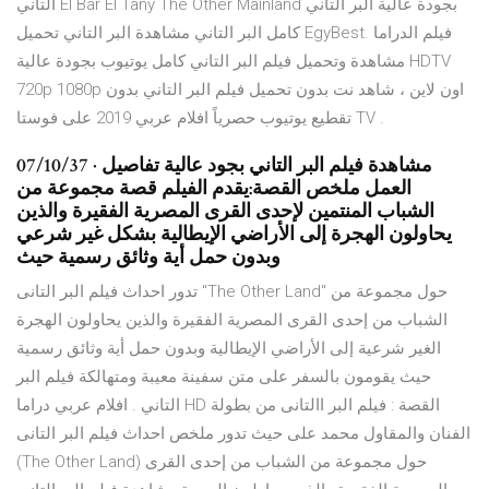
التاني El Bar El Tany The Other Mainland بجودة عالية البر التاني
كامل البر التاني مشاهدة البر التاني تحميل EgyBest. فيلم الدراما
مشاهدة وتحميل فيلم البر التاني كامل يوتيوب بجودة عالية HDTV
720p 1080p اون لاين ، شاهد نت بدون تحميل فيلم البر التاني بدون
تقطيع يوتيوب حصرياً افلام عربي 2019 على فوستا TV .
07/10/37 · مشاهدة فيلم البر التاني بجود عالية تفاصيل
العمل ملخص القصة:يقدم الفيلم قصة مجموعة من
الشباب المنتمين ﻹحدى القرى المصرية الفقيرة والذين
يحاولون الهجرة إلى اﻷراضي اﻹيطالية بشكل غير شرعي
وبدون حمل أية وثائق رسمية حيث
تدور احداث فيلم البر التانى "The Other Land" حول مجموعة من
الشباب من إحدى القرى المصرية الفقيرة والذين يحاولون الهجرة
الغير شرعية إلى اﻷراضي اﻹيطالية وبدون حمل أية وثائق رسمية
حيث يقومون بالسفر على متن سفينة معيبة ومتهالكة فيلم البر
التاني . افلام عربي دراما HD القصة : فيلم البر االتانى من بطولة
الفنان والمقاول محمد على حيث تدور ملخص احداث فيلم البر التانى
(The Other Land) حول مجموعة من الشباب من إحدى القرى