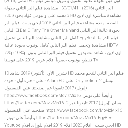
التاني (2016) HD اون لاين بجودة عالية. تحميل و تنزيل مباشر فيلم
البر التاني (2016) . 30/01/41 · مشاهدة فيلم البر التاني بطولة
محمد علي و بيومي فؤاد بجودة 720p HD مشاهدة مباشرة اون لاين
القصة : يقدم مشاهدة فيلم البر التاني 2016 ايجي بست. فيلم البر
التاني El Bar El Tany The Other Mainland بجودة عالية البر التاني
كامل البر التاني مشاهدة البر التاني تحميل EgyBest. فيلم الدراما
مشاهدة وتحميل فيلم البر التاني كامل يوتيوب بجودة عالية HDTV
720p 1080p اون لاين ، شاهد نت بدون تحميل فيلم البر التاني بدون
تقطيع يوتيوب حصرياً افلام عربي 2019 على فوستا TV .
10 تشرين الأول (أكتوبر) 2019 شاهد HD فيلم البر التاني للنجم محمد
علي - جـزء أول - جودة - Aflam HD على Dailymotion. 2 نيسان
(إبريل) 2017 تابعونا عبر صفحتنا علي الفيسبوك
https://www.facebook.com/MovizMix16 : و أيضاً علي تويتر
https://twitter.com/MovizMix16. 2 نيسان (إبريل) 2017 تابعونا عبر
صفحتنا علي الفيسبوك https://www.facebook.com/MovizMix16
: و أيضاً علي تويتر https://twitter.com/MovizMix16. EgyBest
Youtube ايجي بست · افلام 2020 افلام 2019 افلام بلوراى افلام HD