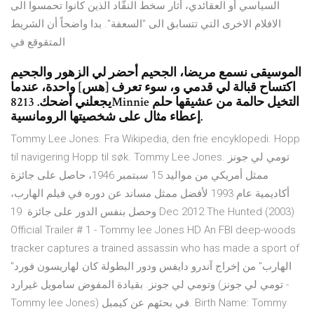
السياسي أو العقائدي، أثار سخط النقّاد الذين كانوا تحمسوا الى
الافلام الاخرى التي تتسابق الى "السعفة". بدا واضحاً أن الشريط
المتقوقع في
الموسيقى نسمع مريضا، الجحيم أحضر لي الزهور والجحيم
اكتساح قبالة لي قدمي و، سوء تعرف [هس] واحدة، عندما
يجعلني أضحك. 8213Minnie التخيل حالمة من عشيقها حلم
إعطاء مثال على شخصيتها الرومانسية.
Tommy Lee Jones. Fra Wikipedia, den frie encyklopedi. Hopp
til navigering Hopp til søk. Tommy Lee Jones. تومي لي جونز
ممثل أمريكي من مواليد 15 سبتمبر 1946، حاصل على جائزة
أكاديمية عام 1993 لأفضل ممثل مساند عن دوره في فيلم الهارب،
وحصل بنفس الدور على جائزة 19 Dec 2012 The Hunted (2003)
Official Trailer # 1 - Tommy lee Jones HD An FBI deep-woods
tracker captures a trained assassin who has made a sport of
"الهارب" من إخراج آندرو دايفس ودور البطولة كان لهاريسون فورد
وتومي لي جونز. بقيادة المفوض سامويل غيرارد (تومي لي جونز -
Tommy lee Jones) في بحثهم عن كيمبل. Birth Name: Tommy