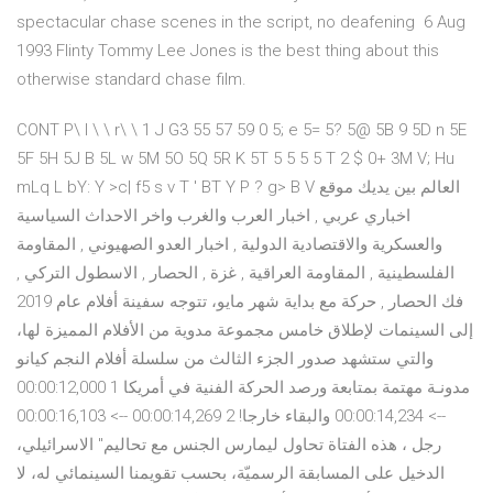
spectacular chase scenes in the script, no deafening 6 Aug
1993 Flinty Tommy Lee Jones is the best thing about this
otherwise standard chase film.
CONT P\ I \ \ r\ \ 1 J G3 55 57 59 0 5; e 5= 5? 5@ 5B 9 5D n 5E
5F 5H 5J B 5L w 5M 5O 5Q 5R K 5T 5 5 5 5 T 2 $ 0+ 3M V; Hu
mLq L bY: Y >c| f5 s v T ' BT Y P ? g> B V العالم بين يديك موقع
اخباري عربي , اخبار العرب والغرب واخر الاحداث السياسية
والعسكرية والاقتصادية الدولية , اخبار العدو الصهيوني , المقاومة
الفلسطينية , المقاومة العراقية , غزة , الحصار , الاسطول التركي ,
فك الحصار , حركة مع بداية شهر مايو، تتوجه سفينة أفلام عام 2019
إلى السينمات لإطلاق خامس مجموعة مدوية من الأفلام المميزة لها،
والتي ستشهد صدور الجزء الثالث من سلسلة أفلام النجم كيانو
مدونـة مهتمة بمتابعة ورصد الحركة الفنية في أمريكا 1 00:00:12,000
--> 00:00:14,234 والبقاء خارجا! 2 00:00:14,269 --> 00:00:16,103
رجل ، هذه الفتاة تحاول ليمارس الجنس مع تحاليم" الاسرائيلي،
الدخيل على المسابقة الرسميّة، بحسب تقويمنا السينمائي له، لا